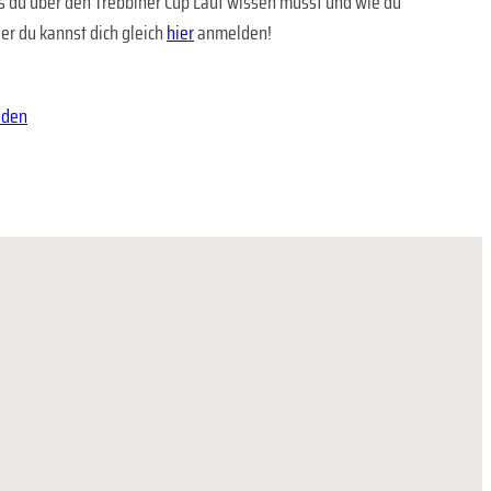
was du über den Trebbiner Cup Lauf wissen musst und wie du
er du kannst dich gleich
hier
anmelden!
lden