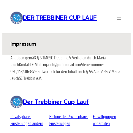
Zum
Inhalt
DER TREBBINER CUP LAUF
springen
Impressum
Angaben gemäß § 5 TMGSC Trebbin e.V.Vertreten durch:Maria
JauchKontakt:E-Mail: mjauch@protonmail.comSteuernummer:
050/143/01633Verantwortlich für den Inhalt nach § 55 Abs. 2 RStV:Maria
JauchSC Trebbin e.V.
Der Trebbiner Cup Lauf
Privatsphäre-
Historie der Privatsphäre-
Einwilligungen
Einstellungen ändern
Einstellungen
widerrufen